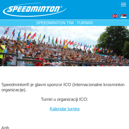
SPEEDMINTON TIM
TURNIRI
Speedminton® je glavni sponzor ICO (Internacionalne krosminton
organizacije).
Turniri u organizaciji ICO:
Kalendar turnira
&nb