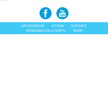
UPOZORENJE
OTISAK
KONTAKT
SPEEDMINTON U SVETU
SHOP